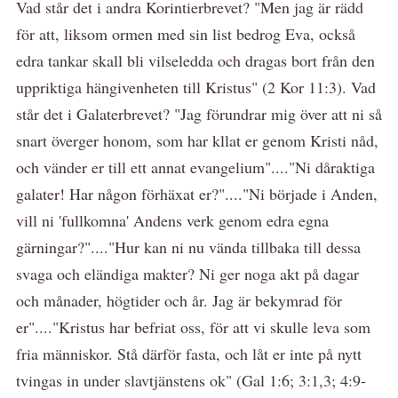
Vad står det i andra Korintierbrevet? "Men jag är rädd
för att, liksom ormen med sin list bedrog Eva, också
edra tankar skall bli vilseledda och dragas bort från den
uppriktiga hängivenheten till Kristus" (2 Kor 11:3). Vad
står det i Galaterbrevet? "Jag förundrar mig över att ni så
snart överger honom, som har kllat er genom Kristi nåd,
och vänder er till ett annat evangelium"...."Ni dåraktiga
galater! Har någon förhäxat er?"...."Ni började i Anden,
vill ni 'fullkomna' Andens verk genom edra egna
gärningar?"...."Hur kan ni nu vända tillbaka till dessa
svaga och eländiga makter? Ni ger noga akt på dagar
och månader, högtider och år. Jag är bekymrad för
er"...."Kristus har befriat oss, för att vi skulle leva som
fria människor. Stå därför fasta, och låt er inte på nytt
tvingas in under slavtjänstens ok" (Gal 1:6; 3:1,3; 4:9-