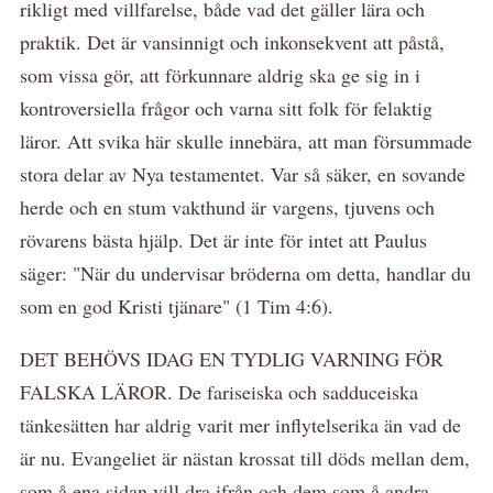
rikligt med villfarelse, både vad det gäller lära och
praktik. Det är vansinnigt och inkonsekvent att påstå,
som vissa gör, att förkunnare aldrig ska ge sig in i
kontroversiella frågor och varna sitt folk för felaktig
läror. Att svika här skulle innebära, att man försummade
stora delar av Nya testamentet. Var så säker, en sovande
herde och en stum vakthund är vargens, tjuvens och
rövarens bästa hjälp. Det är inte för intet att Paulus
säger: "När du undervisar bröderna om detta, handlar du
som en god Kristi tjänare" (1 Tim 4:6).
DET BEHÖVS IDAG EN TYDLIG VARNING FÖR
FALSKA LÄROR. De fariseiska och sadduceiska
tänkesätten har aldrig varit mer inflytelserika än vad de
är nu. Evangeliet är nästan krossat till döds mellan dem,
som å ena sidan vill dra ifrån och dem som å andra