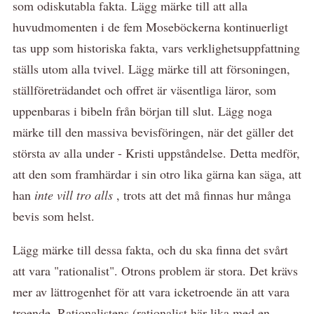
som odiskutabla fakta. Lägg märke till att alla
huvudmomenten i de fem Moseböckerna kontinuerligt
tas upp som historiska fakta, vars verklighetsuppfattning
ställs utom alla tvivel. Lägg märke till att försoningen,
ställföreträdandet och offret är väsentliga läror, som
uppenbaras i bibeln från början till slut. Lägg noga
märke till den massiva bevisföringen, när det gäller det
största av alla under - Kristi uppståndelse. Detta medför,
att den som framhärdar i sin otro lika gärna kan säga, att
han
inte vill tro alls
,
trots att det må finnas hur många
bevis som helst.
Lägg märke till dessa fakta, och du ska finna det svårt
att vara "rationalist". Otrons problem är stora. Det krävs
mer av lättrogenhet för att vara icketroende än att vara
troende. Rationalistens (rationalist här lika med en