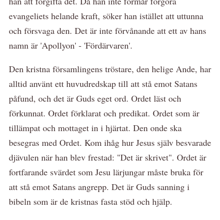
han att förgifta det. Då han inte förmår förgöra
evangeliets helande kraft, söker han istället att uttunna
och försvaga den. Det är inte förvånande att ett av hans
namn är 'Apollyon' - 'Fördärvaren'.
Den kristna församlingens tröstare, den helige Ande, har
alltid använt ett huvudredskap till att stå emot Satans
påfund, och det är Guds eget ord. Ordet läst och
förkunnat. Ordet förklarat och predikat. Ordet som är
tillämpat och mottaget in i hjärtat. Den onde ska
besegras med Ordet. Kom ihåg hur Jesus själv besvarade
djävulen när han blev frestad: "Det är skrivet". Ordet är
fortfarande svärdet som Jesu lärjungar måste bruka för
att stå emot Satans angrepp. Det är Guds sanning i
bibeln som är de kristnas fasta stöd och hjälp.