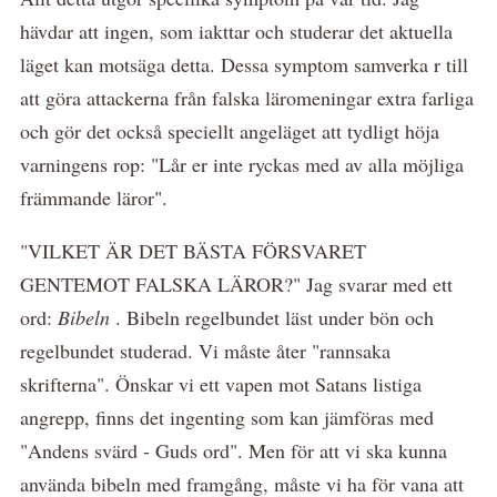
hävdar att ingen, som iakttar och studerar det aktuella
läget kan motsäga detta. Dessa symptom samverka r till
att göra attackerna från falska läromeningar extra farliga
och gör det också speciellt angeläget att tydligt höja
varningens rop: "Lår er inte ryckas med av alla möjliga
främmande läror".
"VILKET ÄR DET BÄSTA FÖRSVARET
GENTEMOT FALSKA LÄROR?" Jag svarar med ett
ord:
Bibeln
. Bibeln regelbundet läst under bön och
regelbundet studerad. Vi måste åter "rannsaka
skrifterna". Önskar vi ett vapen mot Satans listiga
angrepp, finns det ingenting som kan jämföras med
"Andens svärd - Guds ord". Men för att vi ska kunna
använda bibeln med framgång, måste vi ha för vana att