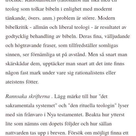
teolog som tolkar bibeln i enlighet med modernt
tänkande, övers. anm.) problem är större. Modern
bibelkritik - allmän och liberal teologi - är resultatet av
godtycklig behandling av bibeln. Deras fina, välljudande
och högtravande fraser, som tillfredställer somligas
sinnen, ser förnämliga ut på avstånd. Men så snart man
skärskådar dem, upptäcker man snart att det inte finns
någon fast mark under vare sig rationalistens eller
ateistens fötter.
Rannsaka skrifterna
. Lägg märke till hur "det
sakramentala systemet" och "den rituella teologin" lyser
med sin frånvaro i Nya testamentet. Beakta hur ytterst
lite som nämns om dopets följder och hur sällan
nattvarden tas upp i breven. Försök om möjligt finna ett