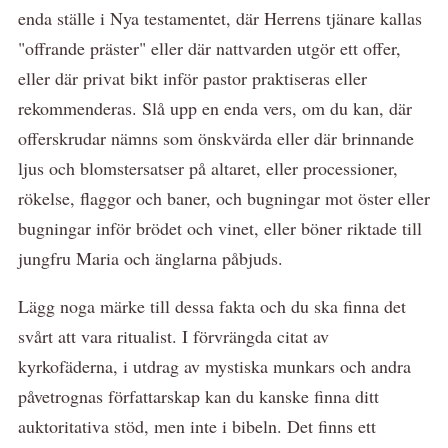
enda ställe i Nya testamentet, där Herrens tjänare kallas
"offrande präster" eller där nattvarden utgör ett offer,
eller där privat bikt inför pastor praktiseras eller
rekommenderas. Slå upp en enda vers, om du kan, där
offerskrudar nämns som önskvärda eller där brinnande
ljus och blomstersatser på altaret, eller processioner,
rökelse, flaggor och baner, och bugningar mot öster eller
bugningar inför brödet och vinet, eller böner riktade till
jungfru Maria och änglarna påbjuds.
Lägg noga märke till dessa fakta och du ska finna det
svårt att vara ritualist. I förvrängda citat av
kyrkofäderna, i utdrag av mystiska munkars och andra
påvetrognas författarskap kan du kanske finna ditt
auktoritativa stöd, men inte i bibeln. Det finns ett