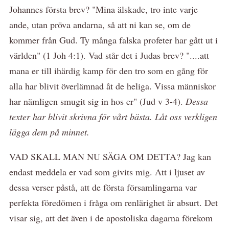
Johannes första brev? "Mina älskade, tro inte varje
ande, utan pröva andarna, så att ni kan se, om de
kommer från Gud. Ty många falska profeter har gått ut i
världen" (1 Joh 4:1). Vad står det i Judas brev? "....att
mana er till ihärdig kamp för den tro som en gång för
alla har blivit överlämnad åt de heliga. Vissa människor
har nämligen smugit sig in hos er" (Jud v 3-4).
Dessa
texter har blivit skrivna för vårt bästa. Låt oss verkligen
lägga dem på minnet.
VAD SKALL MAN NU SÄGA OM DETTA? Jag kan
endast meddela er vad som givits mig. Att i ljuset av
dessa verser påstå, att de första församlingarna var
perfekta föredömen i fråga om renlärighet är absurt. Det
visar sig, att det även i de apostoliska dagarna förekom