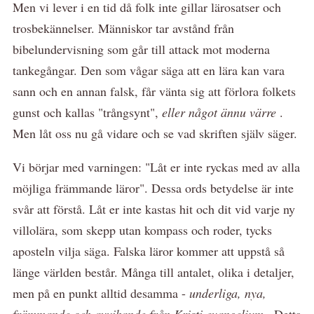
Men vi lever i en tid då folk inte gillar lärosatser och
trosbekännelser. Människor tar avstånd från
bibelundervisning som går till attack mot moderna
tankegångar. Den som vågar säga att en lära kan vara
sann och en annan falsk, får vänta sig att förlora folkets
gunst och kallas "trångsynt",
eller något ännu värre
.
Men låt oss nu gå vidare och se vad skriften själv säger.
Vi börjar med varningen: "Låt er inte ryckas med av alla
möjliga främmande läror". Dessa ords betydelse är inte
svår att förstå. Låt er inte kastas hit och dit vid varje ny
villolära, som skepp utan kompass och roder, tycks
aposteln vilja säga. Falska läror kommer att uppstå så
länge världen består. Många till antalet, olika i detaljer,
men på en punkt alltid desamma -
underliga, nya,
främmande och avvikande från Kristi evangelium
. Detta