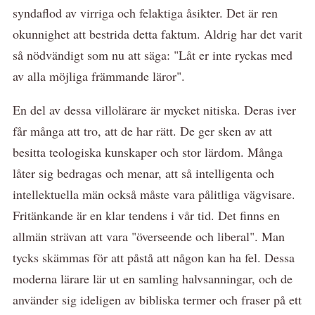
syndaflod av virriga och felaktiga åsikter. Det är ren
okunnighet att bestrida detta faktum. Aldrig har det varit
så nödvändigt som nu att säga: "Låt er inte ryckas med
av alla möjliga främmande läror".
En del av dessa villolärare är mycket nitiska. Deras iver
får många att tro, att de har rätt. De ger sken av att
besitta teologiska kunskaper och stor lärdom. Många
låter sig bedragas och menar, att så intelligenta och
intellektuella män också måste vara pålitliga vägvisare.
Fritänkande är en klar tendens i vår tid. Det finns en
allmän strävan att vara "överseende och liberal". Man
tycks skämmas för att påstå att någon kan ha fel. Dessa
moderna lärare lär ut en samling halvsanningar, och de
använder sig ideligen av bibliska termer och fraser på ett