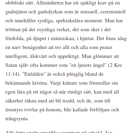
obibliskt sätt. Allmänheten har ett sjukligt krav på en
gudstjänst och gudsdyrkan som är sensuell, ceremoniell
och innehåller synliga, spektakulära moment. Man har
tröttnat på det osynliga verket, det som sker i det
fördolda, på djupet i människan, i hjärtat. Det finns idag
en naiv benägenhet att tro allt och alla som pratar
intelligent, älskvärt och uppriktigt. Man glömmer att
Satan själv ofta kommer som "en ljusets ängel" (2 Kor
11:14). "Enfalden" är också påtaglig bland de
bekännande kristna. Varje kättare som förmedlar sin
egen lära på ett något så när rimligt sätt, kan med all
säkerhet räkna med att bli trodd, och de, som till
äventyrs tvivlar på honom, blir kallade förföljare och
trångsynta.
Allt detta utgör specifika symptom på vår tid. Jag