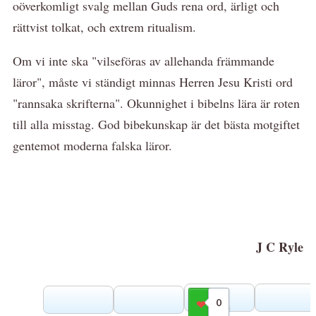
oöverkomligt svalg mellan Guds rena ord, ärligt och
rättvist tolkat, och extrem ritualism.
Om vi inte ska "vilseföras av allehanda främmande
läror", måste vi ständigt minnas Herren Jesu Kristi ord
"rannsaka skrifterna". Okunnighet i bibelns lära är roten
till alla misstag. God bibekunskap är det bästa motgiftet
gentemot moderna falska läror.
J C Ryle
0
Gilla