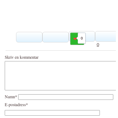
0
Gilla
0
Skriv en kommentar
Namn*
E-postadress*